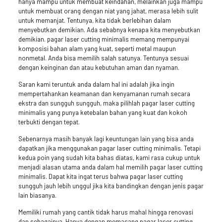
hanya mampu untuk membuat keindahan, melainkan juga mampu
untuk membuat orang dengan niat yang jahat, merasa lebih sulit
untuk memanjat. Tentunya, kita tidak berlebihan dalam
menyebutkan demikian. Ada sebabnya kenapa kita menyebutkan
demikian. pagar laser cutting minimalis memang mempunyai
komposisi bahan alam yang kuat, seperti metal maupun
nonmetal. Anda bisa memilih salah satunya. Tentunya sesuai
dengan keinginan dan atau kebutuhan aman dan nyaman.
Saran kami teruntuk anda dalam hal ini adalah jika ingin
mempertahankan keamanan dan kenyamanan rumah secara
ekstra dan sungguh sungguh, maka pilihlah pagar laser cutting
minimalis yang punya ketebalan bahan yang kuat dan kokoh
terbukti dengan tepat.
Sebenarnya masih banyak lagi keuntungan lain yang bisa anda
dapatkan jika menggunakan pagar laser cutting minimalis. Tetapi
kedua poin yang sudah kita bahas diatas, kami rasa cukup untuk
menjadi alasan utama anda dalam hal memilih pagar laser cutting
minimalis. Dapat kita ingat terus bahwa pagar laser cutting
sungguh jauh lebih unggul jika kita bandingkan dengan jenis pagar
lain biasanya.
Memiliki rumah yang cantik tidak harus mahal hingga renovasi
dan sebagainya. Hanya dengan memasang pagar laser cutting