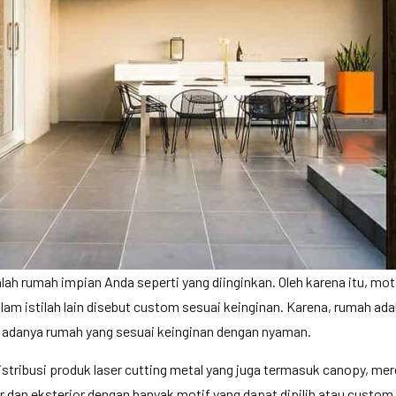
ah rumah impian Anda seperti yang diinginkan. Oleh karena itu, moti
lam istilah lain disebut custom sesuai keinginan. Karena, rumah ad
 adanya rumah yang sesuai keinginan dengan nyaman.
distribusi produk laser cutting metal yang juga termasuk canopy, me
dan eksterior dengan banyak motif yang dapat dipilih atau custom 