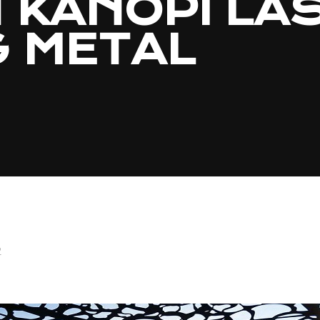
 KANOPI LA
G METAL
2