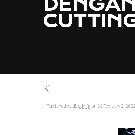
DENGAN
CUTTIN
Published by
admin
on
February 2, 202