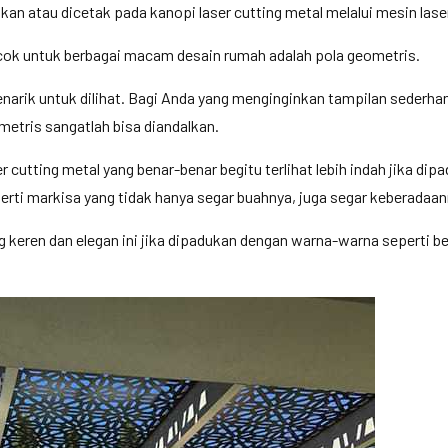
an atau dicetak pada kanopi laser cutting metal melalui mesin laser
ocok untuk berbagai macam desain rumah adalah pola geometris.
arik untuk dilihat. Bagi Anda yang menginginkan tampilan sederhan
metris sangatlah bisa diandalkan.
utting metal yang benar-benar begitu terlihat lebih indah jika di
erti markisa yang tidak hanya segar buahnya, juga segar keberadaa
g keren dan elegan ini jika dipadukan dengan warna-warna seperti be