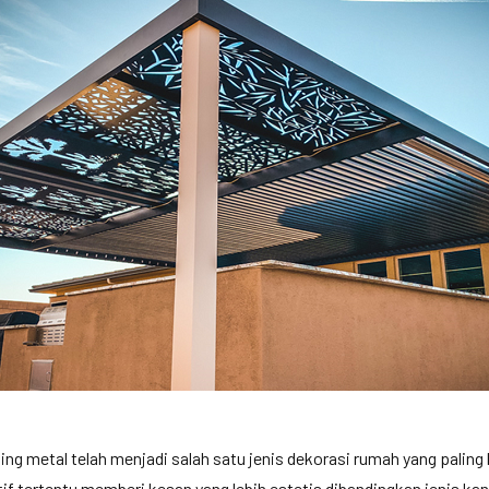
g metal telah menjadi salah satu jenis dekorasi rumah yang paling 
if tertentu memberi kesan yang lebih estetis dibandingkan jenis kan