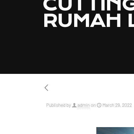
CUTTING
RUMAH 
Published by
admin
on
March 29, 2022